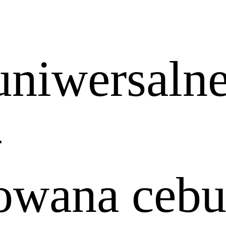
 uniwersaln
–
owana cebul