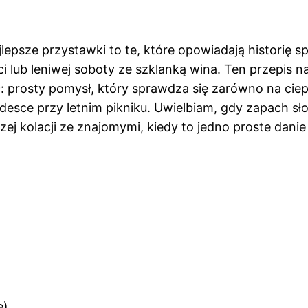
epsze przystawki to te, które opowiadają historię sp
ub leniwej soboty ze szklanką wina. Ten przepis na
 prosty pomysł, który sprawdza się zarówno na ciepło,
desce przy letnim pikniku. Uwielbiam, gdy zapach słod
j kolacji ze znajomymi, kiedy to jedno proste danie 
e)