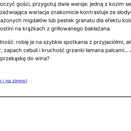
koczyć gości, przygotuj dwie wersje: jedną z kozim 
orzeźwiająca wariacja znakomicie kontrastuje ze sło
żonych migdałów lub pestek granatu dla efektu kol
stini na krążkach z grillowanego bakłażana.
ość: robię je na szybkie spotkania z przyjaciółmi, a
zapach cebuli i kruchość grzanki łamana palcami… A 
ą przekąskę do wina?
o i na zimno)