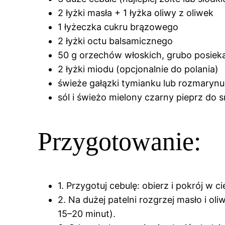
2 łyżki masła + 1 łyżka oliwy z oliwek
1 łyżeczka cukru brązowego
2 łyżki octu balsamicznego
50 g orzechów włoskich, grubo posiek
2 łyżki miodu (opcjonalnie do polania)
świeże gałązki tymianku lub rozmarynu
sól i świeżo mielony czarny pieprz do 
Przygotowanie:
1. Przygotuj cebulę: obierz i pokrój w ci
2. Na dużej patelni rozgrzej masło i ol
15–20 minut).