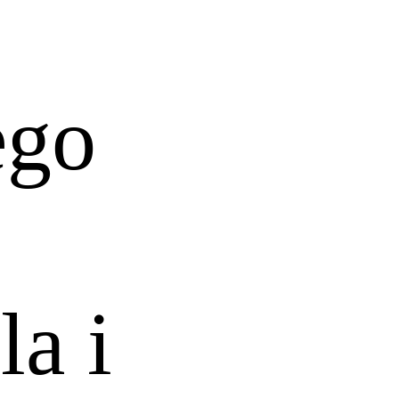
ego
a i