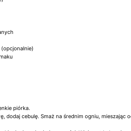
anych
 (opcjonalnie)
smaku
enkie piórka.
iwę, dodaj cebulę. Smaż na średnim ogniu, mieszając 