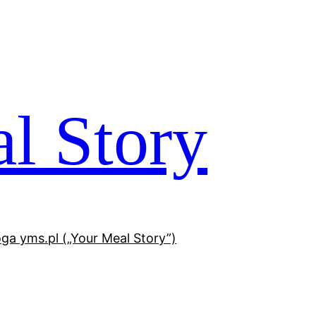
l Story
oga yms.pl („Your Meal Story”)