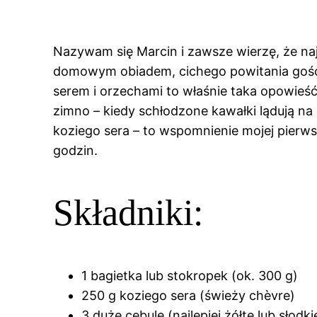
Nazywam się Marcin i zawsze wierzę, że najl
domowym obiadem, cichego powitania gości l
serem i orzechami to właśnie taka opowieść:
zimno – kiedy schłodzone kawałki lądują na 
koziego sera – to wspomnienie mojej pierwsze
godzin.
Składniki:
1 bagietka lub stokropek (ok. 300 g)
250 g koziego sera (świeży chèvre)
3 duże cebule (najlepiej żółte lub słodki