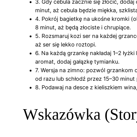
3. Gdy cebula zacznie się złocić, dodaj 
minut, aż cebula będzie miękka, szklis
4. Pokrój bagietkę na ukośne kromki (o
8 minut, aż będą złociste i chrupiące.
5. Rozsmaruj kozi ser na każdej grzance
aż ser się lekko roztopi.
6. Na każdą grzankę nakładaj 1–2 łyżki
aromat, dodaj gałązkę tymianku.
7. Wersja na zimno: pozwól grzankom o
od razu lub schłodź przez 15–30 minut
8. Podawaj na desce z kieliszkiem win
Wskazówka (Story