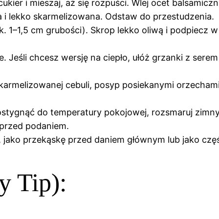
cukier i mieszaj, aż się rozpuści. Wlej ocet balsamicz
ta i lekko skarmelizowana. Odstaw do przestudzenia.
k. 1–1,5 cm grubości). Skrop lekko oliwą i podpiecz
. Jeśli chcesz wersję na ciepło, ułóż grzanki z sere
 karmelizowanej cebuli, posyp posiekanymi orzechami 
stygnąć do temperatury pokojowej, rozsmaruj zimny k
 przed podaniem.
a, jako przekąskę przed daniem głównym lub jako czę
 Tip):