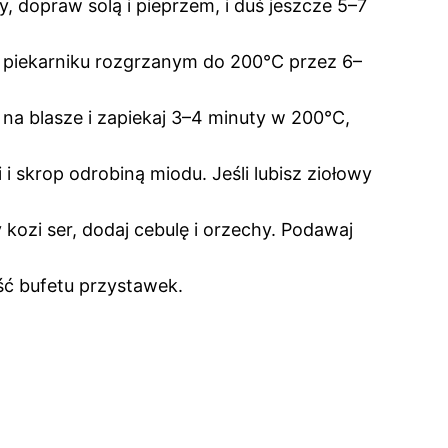
ny, dopraw solą i pieprzem, i duś jeszcze 5–7
 w piekarniku rozgrzanym do 200°C przez 6–
m na blasze i zapiekaj 3–4 minuty w 200°C,
i skrop odrobiną miodu. Jeśli lubisz ziołowy
ozi ser, dodaj cebulę i orzechy. Podawaj
ść bufetu przystawek.