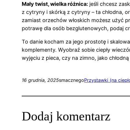
Mały twist, wielka różnica:
jeśli chcesz zas
z cytryny i skórką z cytryny – ta chłodna, 
zamiast orzechów włoskich możesz użyć pra
potrawę dla osób bezglutenowych, podaj cro
To danie kocham za jego prostotę i skalowaln
komplementy. Wyobraź sobie ciepły wieczór, 
wyjęciu z pieca, czy na zimno, jako chłodn
16 grudnia, 2025
smacznego
Przystawki (na ciepł
Dodaj komentarz