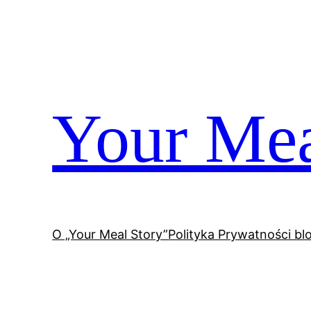
Przejdź
do
treści
Your Mea
O „Your Meal Story”
Polityka Prywatności bl