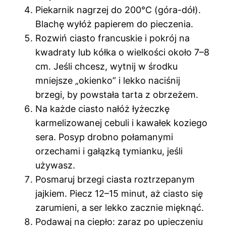
Piekarnik nagrzej do 200°C (góra-dół).
Blachę wyłóż papierem do pieczenia.
Rozwiń ciasto francuskie i pokrój na
kwadraty lub kółka o wielkości około 7–8
cm. Jeśli chcesz, wytnij w środku
mniejsze „okienko” i lekko naciśnij
brzegi, by powstała tarta z obrzeżem.
Na każde ciasto nałóż łyżeczkę
karmelizowanej cebuli i kawałek koziego
sera. Posyp drobno połamanymi
orzechami i gałązką tymianku, jeśli
używasz.
Posmaruj brzegi ciasta roztrzepanym
jajkiem. Piecz 12–15 minut, aż ciasto się
zarumieni, a ser lekko zacznie mięknąć.
Podawaj na ciepło: zaraz po upieczeniu