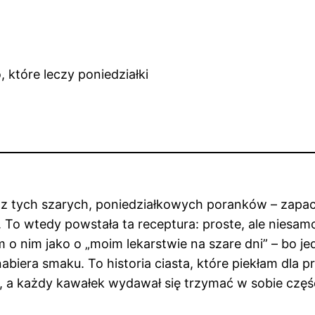
 tych szarych, poniedziałkowych poranków – zapach ś
To wtedy powstała ta receptura: proste, ale niesam
im jako o „moim lekarstwie na szare dni” – bo jed
abiera smaku. To historia ciasta, które piekłam dla 
y, a każdy kawałek wydawał się trzymać w sobie częś