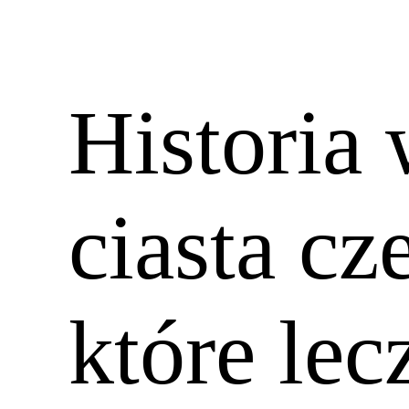
Historia
ciasta c
które lec