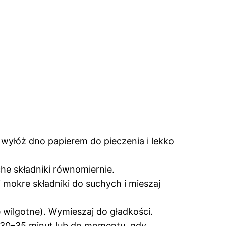
 wyłóż dno papierem do pieczenia i lekko
che składniki równomiernie.
j mokre składniki do suchych i mieszaj
 wilgotne). Wymieszaj do gładkości.
z 30–35 minut lub do momentu, gdy