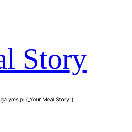
l Story
oga yms.pl („Your Meal Story”)