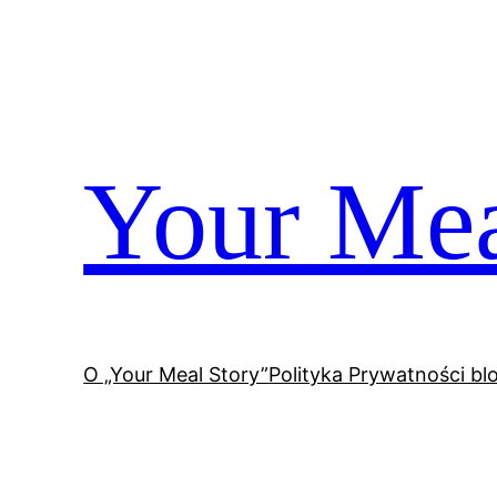
Przejdź
do
treści
Your Mea
O „Your Meal Story”
Polityka Prywatności bl