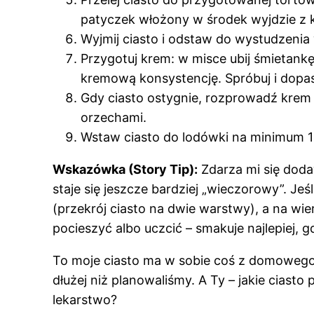
patyczek włożony w środek wyjdzie z k
Wyjmij ciasto i odstaw do wystudzenia 
Przygotuj krem: w misce ubij śmietankę
kremową konsystencję. Spróbuj i dopa
Gdy ciasto ostygnie, rozprowadź krem
orzechami.
Wstaw ciasto do lodówki na minimum 1 go
Wskazówka (Story Tip):
Zdarza mi się doda
staje się jeszcze bardziej „wieczorowy”. Je
(przekrój ciasto na dwie warstwy), a na wie
pocieszyć albo uczcić – smakuje najlepiej, gd
To moje ciasto ma w sobie coś z domowego r
dłużej niż planowaliśmy. A Ty – jakie ciast
lekarstwo?