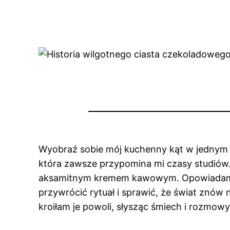
Wyobraź sobie mój kuchenny kąt w jednym z
która zawsze przypomina mi czasy studiów. 
aksamitnym kremem kawowym. Opowiadam o n
przywrócić rytuał i sprawić, że świat znów n
kroiłam je powoli, słysząc śmiech i rozmow