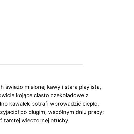
wieżo mielonej kawy i stara playlista,
owicie kojące ciasto czekoladowe z
no kawałek potrafi wprowadzić ciepło,
przyjaciół po długim, wspólnym dniu pracy;
ć tamtej wieczornej otuchy.