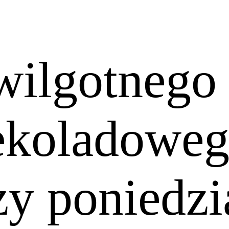
 wilgotnego
zekoladoweg
zy poniedzi