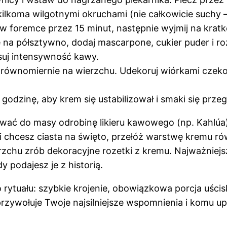
ilkoma wilgotnymi okruchami (nie całkowicie suchy –
w foremce przez 15 minut, następnie wyjmij na kratk
 na półsztywno, dodaj mascarpone, cukier puder i ro
suj intensywność kawy.
 równomiernie na wierzchu. Udekoruj wiórkami czek
dzinę, aby krem się ustabilizował i smaki się przegr
wać do masy odrobinę likieru kawowego (np. Kahlúa)
śli chcesz ciasta na święto, przełóż warstwę kremu r
rzchu zrób dekoracyjne rozetki z kremu. Najważniejsze
y podajesz je z historią.
ytuału: szybkie krojenie, obowiązkowa porcja uścis
o przywołuje Twoje najsilniejsze wspomnienia i komu 