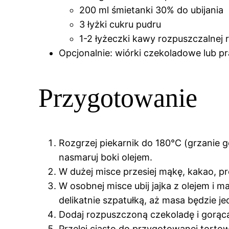
200 ml śmietanki 30% do ubijania
3 łyżki cukru pudru
1-2 łyżeczki kawy rozpuszczalnej 
Opcjonalnie: wiórki czekoladowe lub 
Przygotowanie
Rozgrzej piekarnik do 180°C (grzanie g
nasmaruj boki olejem.
W dużej misce przesiej mąkę, kakao, pr
W osobnej misce ubij jajka z olejem i m
delikatnie szpatułką, aż masa będzie jed
Dodaj rozpuszczoną czekoladę i gorącą
Przelej ciasto do przygotowanej torto