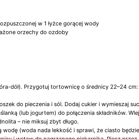
rozpuszczonej w 1 łyżce gorącej wody
prażone orzechy do ozdoby
óra-dół). Przygotuj tortownicę o średnicy 22–24 cm:
oszek do pieczenia i sól. Dodaj cukier i wymieszaj su
aślanką (lub jogurtem) do połączenia składników. Wle
nolita – nie miksuj zbyt długo.
 wodę (woda nada lekkość i sprawi, że ciasto będzie
wnicy i wstaw do nagrzanego piekarnika. Piecz prze