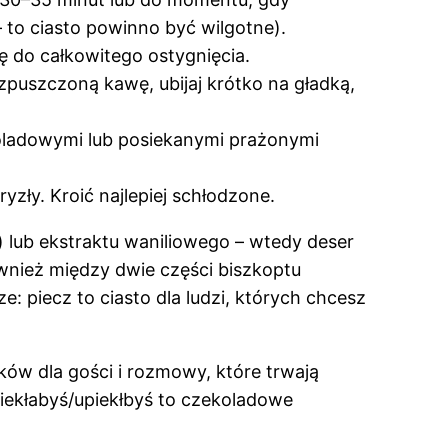
 to ciasto powinno być wilgotne).
ę do całkowitego ostygnięcia.
zpuszczoną kawę, ubijaj krótko na gładką,
oladowymi lub posiekanymi prażonymi
yzły. Kroić najlepiej schłodzone.
 lub ekstraktu waniliowego – wtedy deser
ównież między dwie części biszkoptu
: piecz to ciasto dla ludzi, których chcesz
ków dla gości i rozmowy, które trwają
upiekłabyś/upiekłbyś to czekoladowe