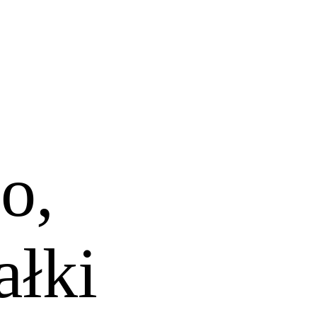
o,
ałki