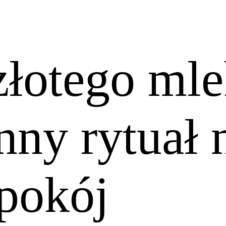
złotego ml
nny rytuał 
spokój