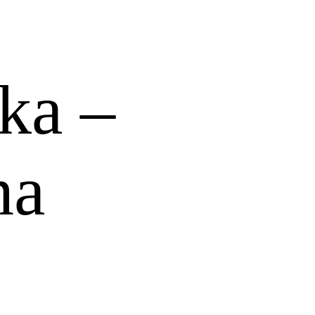
eka –
na