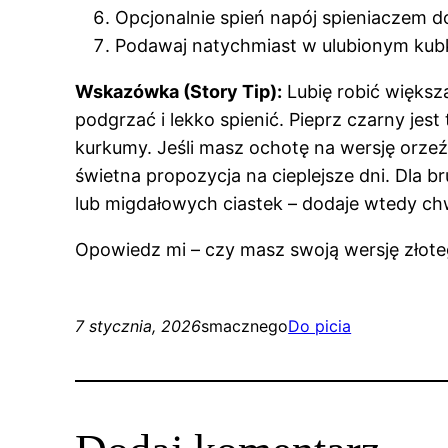
Opcjonalnie spień napój spieniaczem do
Podawaj natychmiast w ulubionym kubk
Wskazówka (Story Tip):
Lubię robić większ
podgrzać i lekko spienić. Pieprz czarny j
kurkumy. Jeśli masz ochotę na wersję orze
świetna propozycja na cieplejsze dni. Dla
lub migdałowych ciastek – dodaje wtedy chw
Opowiedz mi – czy masz swoją wersję złote
7 stycznia, 2026
smacznego
Do picia