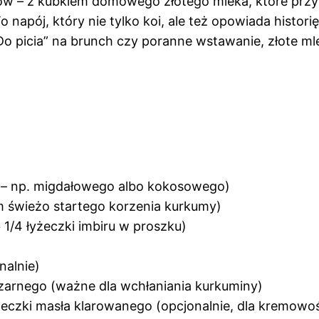
ów – z kubkiem domowego złotego mleka, które przy
o napój, który nie tylko koi, ale też opowiada historię
o picia” na brunch czy poranne wstawanie, złote mle
o – np. migdałowego albo kokosowego)
m świeżo startego korzenia kurkumy)
b 1/4 łyżeczki imbiru w proszku)
nalnie)
zarnego (ważne dla wchłaniania kurkuminy)
yżeczki masła klarowanego (opcjonalnie, dla kremowoś