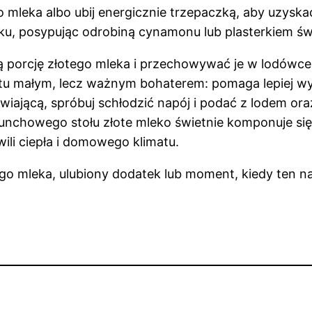
 mleka albo ubij energicznie trzepaczką, aby uzyska
u, posypując odrobiną cynamonu lub plasterkiem świ
ą porcję złotego mleka i przechowywać je w lodówce
est tu małym, lecz ważnym bohaterem: pomaga lepiej 
źwiającą, spróbuj schłodzić napój i podać z lodem o
 brunchowego stołu złote mleko świetnie komponuje s
ili ciepła i domowego klimatu.
go mleka, ulubiony dodatek lub moment, kiedy ten n