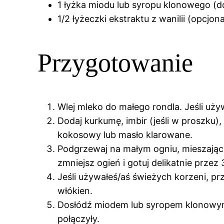
1 łyżka miodu lub syropu klonowego (
1/2 łyżeczki ekstraktu z wanilii (opcjona
Przygotowanie
Wlej mleko do małego rondla. Jeśli uży
Dodaj kurkumę, imbir (jeśli w proszku),
kokosowy lub masło klarowane.
Podgrzewaj na małym ogniu, mieszając 
zmniejsz ogień i gotuj delikatnie prze
Jeśli używałeś/aś świeżych korzeni, p
włókien.
Dosłódź miodem lub syropem klonowym i
połączyły.