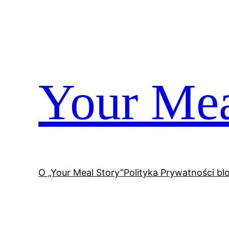
Przejdź
do
treści
Your Mea
O „Your Meal Story”
Polityka Prywatności bl