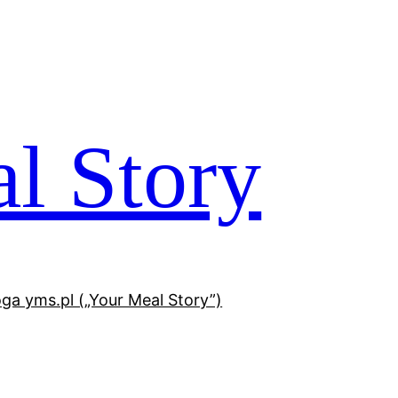
l Story
oga yms.pl („Your Meal Story”)