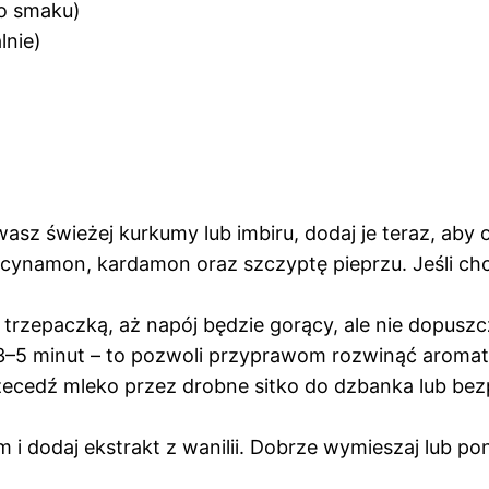
do smaku)
lnie)
wasz świeżej kurkumy lub imbiru, dodaj je teraz, aby
 cynamon, kardamon oraz szczyptę pieprzu. Jeśli chce
trzepaczką, aż napój będzie gorący, ale nie dopuszc
z 3–5 minut – to pozwoli przyprawom rozwinąć aromat
rzecedź mleko przez drobne sitko do dzbanka lub be
 dodaj ekstrakt z wanilii. Dobrze wymieszaj lub pon