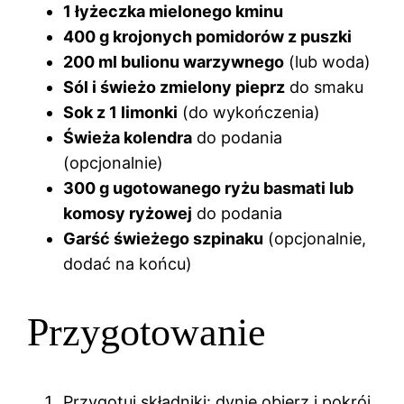
1 łyżeczka mielonego kminu
400 g krojonych pomidorów z puszki
200 ml bulionu warzywnego
(lub woda)
Sól i świeżo zmielony pieprz
do smaku
Sok z 1 limonki
(do wykończenia)
Świeża kolendra
do podania
(opcjonalnie)
300 g ugotowanego ryżu basmati lub
komosy ryżowej
do podania
Garść świeżego szpinaku
(opcjonalnie,
dodać na końcu)
Przygotowanie
Przygotuj składniki: dynię obierz i pokrój