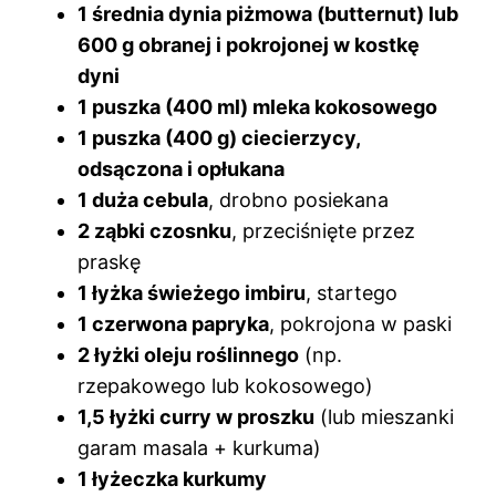
1 średnia dynia piżmowa (butternut) lub
600 g obranej i pokrojonej w kostkę
dyni
1 puszka (400 ml) mleka kokosowego
1 puszka (400 g) ciecierzycy,
odsączona i opłukana
1 duża cebula
, drobno posiekana
2 ząbki czosnku
, przeciśnięte przez
praskę
1 łyżka świeżego imbiru
, startego
1 czerwona papryka
, pokrojona w paski
2 łyżki oleju roślinnego
(np.
rzepakowego lub kokosowego)
1,5 łyżki curry w proszku
(lub mieszanki
garam masala + kurkuma)
1 łyżeczka kurkumy