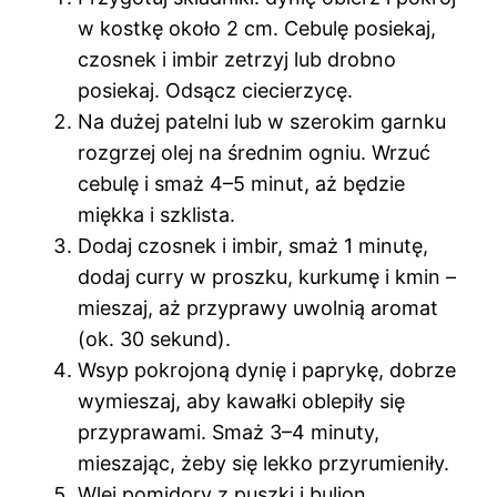
w kostkę około 2 cm. Cebulę posiekaj,
czosnek i imbir zetrzyj lub drobno
posiekaj. Odsącz ciecierzycę.
Na dużej patelni lub w szerokim garnku
rozgrzej olej na średnim ogniu. Wrzuć
cebulę i smaż 4–5 minut, aż będzie
miękka i szklista.
Dodaj czosnek i imbir, smaż 1 minutę,
dodaj curry w proszku, kurkumę i kmin –
mieszaj, aż przyprawy uwolnią aromat
(ok. 30 sekund).
Wsyp pokrojoną dynię i paprykę, dobrze
wymieszaj, aby kawałki oblepiły się
przyprawami. Smaż 3–4 minuty,
mieszając, żeby się lekko przyrumieniły.
Wlej pomidory z puszki i bulion