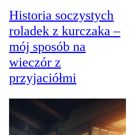
Historia soczystych
roladek z kurczaka –
mój sposób na
wieczór z
przyjaciółmi