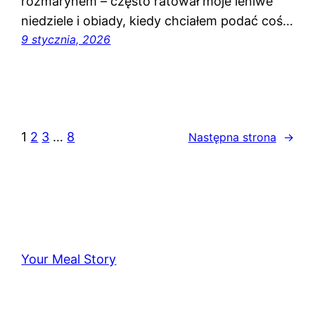
rozmarynem – często ratował moje leniwe
niedziele i obiady, kiedy chciałem podać coś…
9 stycznia, 2026
1
2
3
…
8
Następna strona
→
Your Meal Story