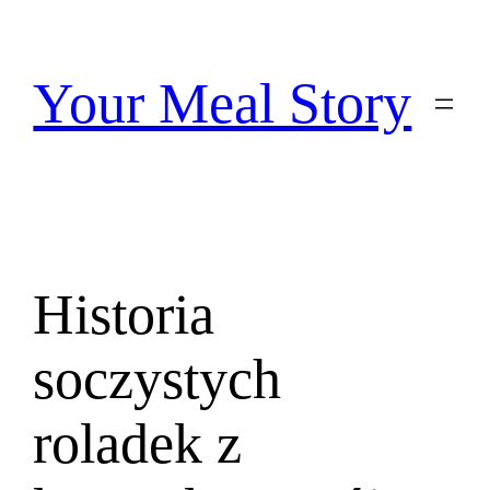
Przejdź
do
treści
Your Meal Story
Historia
soczystych
roladek z