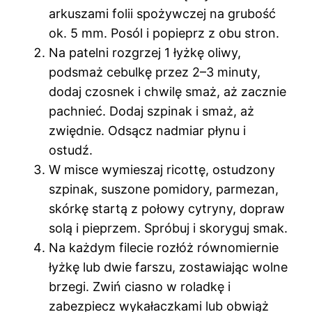
arkuszami folii spożywczej na grubość
ok. 5 mm. Posól i popieprz z obu stron.
Na patelni rozgrzej 1 łyżkę oliwy,
podsmaż cebulkę przez 2–3 minuty,
dodaj czosnek i chwilę smaż, aż zacznie
pachnieć. Dodaj szpinak i smaż, aż
zwiędnie. Odsącz nadmiar płynu i
ostudź.
W misce wymieszaj ricottę, ostudzony
szpinak, suszone pomidory, parmezan,
skórkę startą z połowy cytryny, dopraw
solą i pieprzem. Spróbuj i skoryguj smak.
Na każdym filecie rozłóż równomiernie
łyżkę lub dwie farszu, zostawiając wolne
brzegi. Zwiń ciasno w roladkę i
zabezpiecz wykałaczkami lub obwiąż