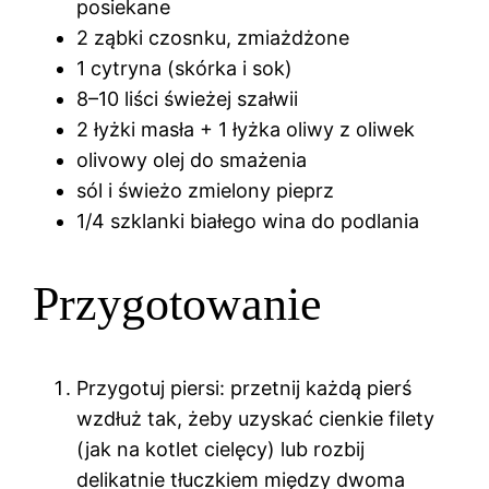
posiekane
2 ząbki czosnku, zmiażdżone
1 cytryna (skórka i sok)
8–10 liści świeżej szałwii
2 łyżki masła + 1 łyżka oliwy z oliwek
olivowy olej do smażenia
sól i świeżo zmielony pieprz
1/4 szklanki białego wina do podlania
Przygotowanie
Przygotuj piersi: przetnij każdą pierś
wzdłuż tak, żeby uzyskać cienkie filety
(jak na kotlet cielęcy) lub rozbij
delikatnie tłuczkiem między dwoma