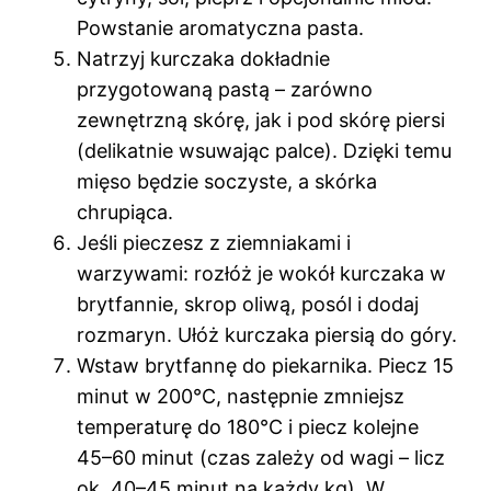
Powstanie aromatyczna pasta.
Natrzyj kurczaka dokładnie
przygotowaną pastą – zarówno
zewnętrzną skórę, jak i pod skórę piersi
(delikatnie wsuwając palce). Dzięki temu
mięso będzie soczyste, a skórka
chrupiąca.
Jeśli pieczesz z ziemniakami i
warzywami: rozłóż je wokół kurczaka w
brytfannie, skrop oliwą, posól i dodaj
rozmaryn. Ułóż kurczaka piersią do góry.
Wstaw brytfannę do piekarnika. Piecz 15
minut w 200°C, następnie zmniejsz
temperaturę do 180°C i piecz kolejne
45–60 minut (czas zależy od wagi – licz
ok. 40–45 minut na każdy kg). W