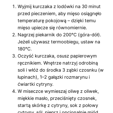
Wyjmij kurczaka z lodówki na 30 minut
przed pieczeniem, aby mięso osiągnęło
temperaturę pokojową – dzięki temu
mięso upiecze się równomiernie.
Nagrzej piekarnik do 200°C (góra-dół).
Jeżeli używasz termoobiegu, ustaw na
180°C.
Oczyść kurczaka, osusz papierowym
ręcznikiem. Wnętrze natrzyj odrobiną
soli i włóż do środka 3 ząbki czosnku (w
łupinach), 1–2 gałązki rozmarynu i
ćwiartki cytryny.
W miseczce wymieszaj oliwę z oliwek,
miękkie masło, przeciśnięty czosnek,
startą skórkę z cytryny, sok z połowy
cytryny, sól, pieprz i opcjonalnie miód.