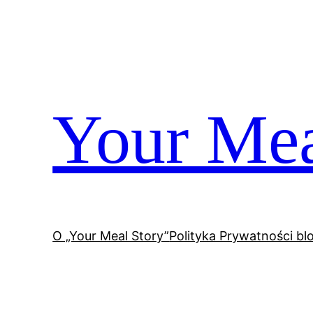
Przejdź
do
treści
Your Mea
O „Your Meal Story”
Polityka Prywatności bl