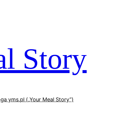
l Story
oga yms.pl („Your Meal Story”)