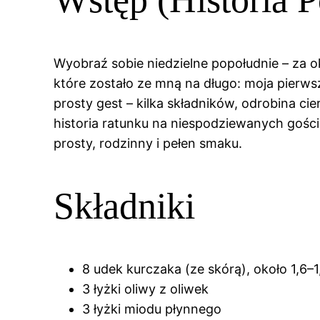
Wyobraź sobie niedzielne popołudnie – za o
które zostało ze mną na długo: moja pierw
prosty gest – kilka składników, odrobina ci
historia ratunku na niespodziewanych gości 
prosty, rodzinny i pełen smaku.
Składniki
8 udek kurczaka (ze skórą), około 1,6–1
3 łyżki oliwy z oliwek
3 łyżki miodu płynnego