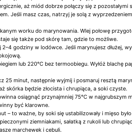
ergicznie, aż miód dobrze połączy się z pozostałymi 
em. Jeśli masz czas, natrzyj je solą z wyprzedzenie
ykanym worku do marynowania. Wlej połowę przygot
taje się także pod skórę tam, gdzie to możliwe.
ej 2–4 godziny w lodówce. Jeśli marynujesz dłużej, w
pokojową.
iegiem lub 220°C bez termoobiegu. Wyłóż blachę pap
cz 25 minut, następnie wyjmij i posmaruj resztą mary
ż skórka będzie złocista i chrupiąca, a soki czyste.
inna osiągnąć przynajmniej 75°C w najgrubszym miej
winny być klarowne.
t – to ważne, by soki się ustabilizowały i mięso było
 pieczonymi ziemniakami, sałatką z rukoli lub chrup
asze marchewek i cebuli.