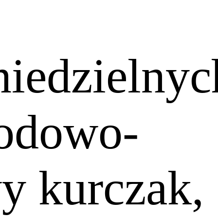
niedzielnyc
iodowo-
y kurczak,