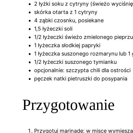
2 łyżki soku z cytryny (świeżo wyciśni
skórka otarta z 1 cytryny
4 ząbki czosnku, posiekane
1,5 łyżeczki soli
1/2 łyżeczki świeżo zmielonego pieprz
1 łyżeczka słodkiej papryki
1 łyżeczka suszonego rozmarynu lub 1 
1/2 łyżeczki suszonego tymianku
opcjonalnie: szczypta chili dla ostrości
pęczek natki pietruszki do posypania
Przygotowanie
Przygotuj marinadę: w misce wymieszaj 