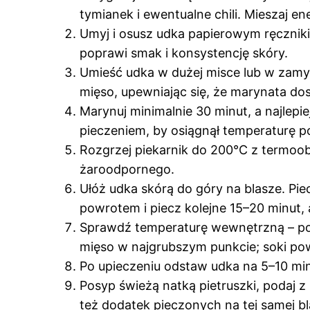
tymianek i ewentualne chili. Mieszaj en
Umyj i osusz udka papierowym ręczniki
poprawi smak i konsystencję skóry.
Umieść udka w dużej misce lub w zam
mięso, upewniając się, że marynata dos
Marynuj minimalnie 30 minut, a najlepi
pieczeniem, by osiągnął temperaturę 
Rozgrzej piekarnik do 200°C z termoob
żaroodpornego.
Ułóż udka skórą do góry na blasze. Pie
powrotem i piecz kolejne 15–20 minut, a
Sprawdź temperaturę wewnętrzną – pow
mięso w najgrubszym punkcie; soki po
Po upieczeniu odstaw udka na 5–10 minu
Posyp świeżą natką pietruszki, podaj z
też dodatek pieczonych na tej samej bl