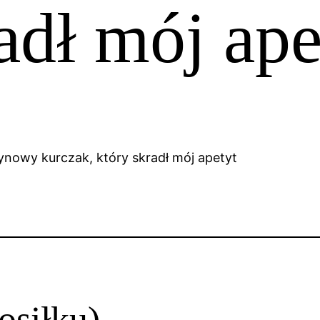
adł mój ape
osiłku)