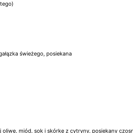
ętego)
u
gałązka świeżego, posiekana
oliwę, miód, sok i skórkę z cytryny, posiekany czosn