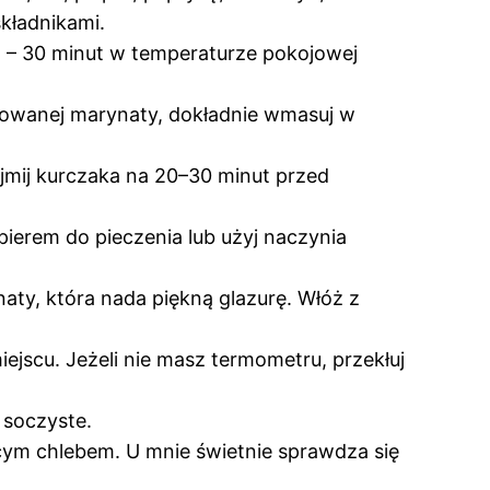
składnikami.
m – 30 minut w temperaturze pokojowej
owanej marynaty, dokładnie wmasuj w
yjmij kurczaka na 20–30 minut przed
ierem do pieczenia lub użyj naczynia
naty, która nada piękną glazurę. Włóż z
scu. Jeżeli nie masz termometru, przekłuj
 soczyste.
iącym chlebem. U mnie świetnie sprawdza się