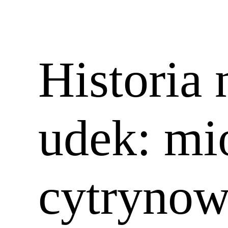
Historia 
udek: m
cytrynow