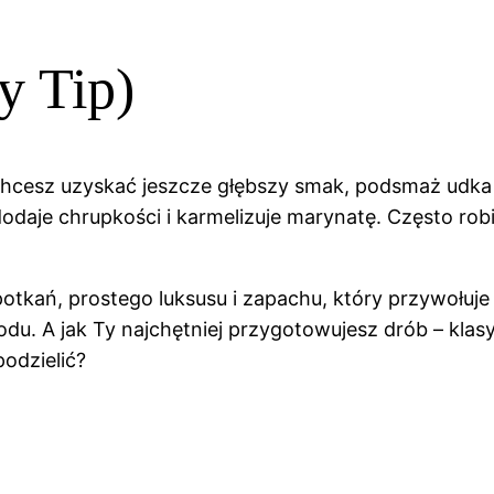
y Tip)
hcesz uzyskać jeszcze głębszy smak, podsmaż udka s
daje chrupkości i karmelizuje marynatę. Często robi
spotkań, prostego luksusu i zapachu, który przywołuje
iodu. A jak Ty najchętniej przygotowujesz drób – kl
podzielić?