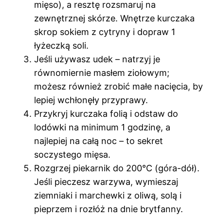
mięso), a resztę rozsmaruj na
zewnętrznej skórze. Wnętrze kurczaka
skrop sokiem z cytryny i dopraw 1
łyżeczką soli.
Jeśli używasz udek – natrzyj je
równomiernie masłem ziołowym;
możesz również zrobić małe nacięcia, by
lepiej wchłonęły przyprawy.
Przykryj kurczaka folią i odstaw do
lodówki na minimum 1 godzinę, a
najlepiej na całą noc – to sekret
soczystego mięsa.
Rozgrzej piekarnik do 200°C (góra-dół).
Jeśli pieczesz warzywa, wymieszaj
ziemniaki i marchewki z oliwą, solą i
pieprzem i rozłóż na dnie brytfanny.