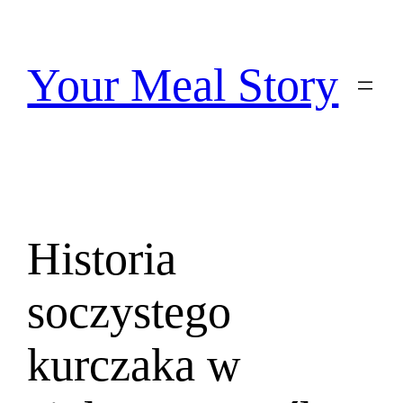
Przejdź
do
treści
Your Meal Story
Historia
soczystego
kurczaka w