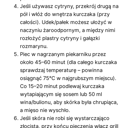
Jeśli używasz cytryny, przekrój drugą na
pół i włóż do wnętrza kurczaka (przy
całości). Udek/pałek możesz ułożyć w
naczyniu żaroodpornym, a między nimi
rozłożyć plastry cytryny i gałązki
rozmarynu.
Piec w nagrzanym piekarniku przez
około 45–60 minut (dla całego kurczaka
sprawdzaj temperaturę – powinna
osiągnąć 75°C w najgrubszym miejscu).
Co 15–20 minut podlewaj kurczaka
wytapiającym się sosem lub 50 ml
wina/bulionu, aby skórka była chrupiąca,
a mięso nie wyschło.
Jeśli skóra nie robi się wystarczająco
złocista, przy końcu pieczenia włącz grill