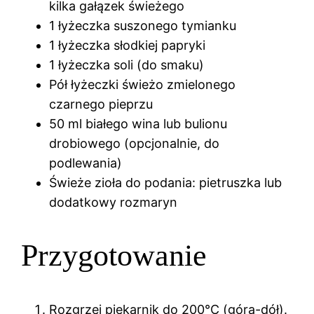
kilka gałązek świeżego
1 łyżeczka suszonego tymianku
1 łyżeczka słodkiej papryki
1 łyżeczka soli (do smaku)
Pół łyżeczki świeżo zmielonego
czarnego pieprzu
50 ml białego wina lub bulionu
drobiowego (opcjonalnie, do
podlewania)
Świeże zioła do podania: pietruszka lub
dodatkowy rozmaryn
Przygotowanie
Rozgrzej piekarnik do 200°C (góra-dół).