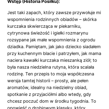
Wstęp (Historia Posiłku):
Jest taki zapach, który zawsze przywołuje mi
wspomnienia rodzinnych obiadów – skórka
kurczaka skwiercząca w piekarniku,
cytrynowa świeżość i igiełki rozmarynu
rozsypane jak małe wspomnienia z ogrodu
dziadka. Pamiętam, jak jako dziecko siadałem
przy kuchennym blacie i patrzyłem, jak mama
naciera kawałki kurczaka mieszanką ziół; to
była nasza niedzielna rutyna, która scalała
rodzinę. Ten przepis to moja współczesna
wersja tamtej historii – prosty, ale pełen
aromatów, idealny na niedzielny obiad,
spotkanie z przyjaciółmi albo wtedy, gdy
chcesz poczuć dom w środku tygodnia. To
opowieść o drobiowym klasyku, który