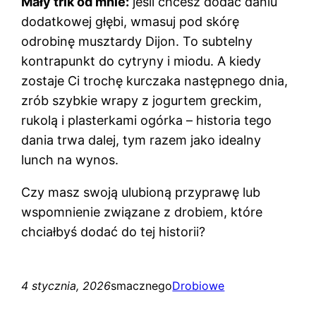
Mały trik od mnie:
jeśli chcesz dodać daniu
dodatkowej głębi, wmasuj pod skórę
odrobinę musztardy Dijon. To subtelny
kontrapunkt do cytryny i miodu. A kiedy
zostaje Ci trochę kurczaka następnego dnia,
zrób szybkie wrapy z jogurtem greckim,
rukolą i plasterkami ogórka – historia tego
dania trwa dalej, tym razem jako idealny
lunch na wynos.
Czy masz swoją ulubioną przyprawę lub
wspomnienie związane z drobiem, które
chciałbyś dodać do tej historii?
4 stycznia, 2026
smacznego
Drobiowe