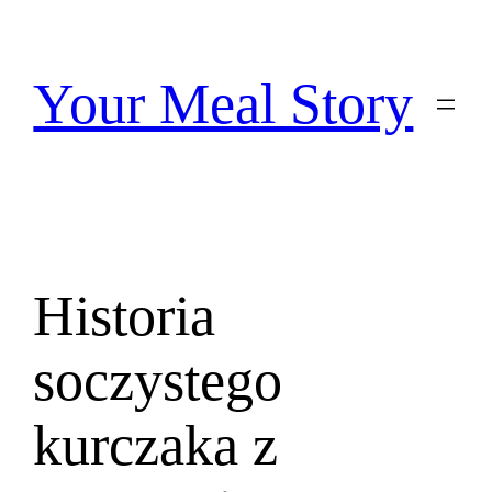
Przejdź
do
treści
Your Meal Story
Historia
soczystego
kurczaka z