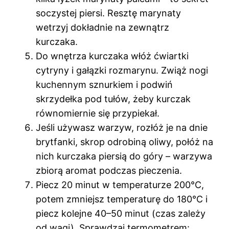
soczystej piersi. Resztę marynaty
wetrzyj dokładnie na zewnątrz
kurczaka.
Do wnętrza kurczaka włóż ćwiartki
cytryny i gałązki rozmarynu. Zwiąż nogi
kuchennym sznurkiem i podwiń
skrzydełka pod tułów, żeby kurczak
równomiernie się przypiekał.
Jeśli używasz warzyw, rozłóż je na dnie
brytfanki, skrop odrobiną oliwy, połóż na
nich kurczaka piersią do góry – warzywa
zbiorą aromat podczas pieczenia.
Piecz 20 minut w temperaturze 200°C,
potem zmniejsz temperaturę do 180°C i
piecz kolejne 40–50 minut (czas zależy
od wagi). Sprawdzaj termometrem: