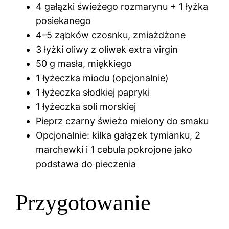
4 gałązki świeżego rozmarynu + 1 łyżka
posiekanego
4–5 ząbków czosnku, zmiażdżone
3 łyżki oliwy z oliwek extra virgin
50 g masła, miękkiego
1 łyżeczka miodu (opcjonalnie)
1 łyżeczka słodkiej papryki
1 łyżeczka soli morskiej
Pieprz czarny świeżo mielony do smaku
Opcjonalnie: kilka gałązek tymianku, 2
marchewki i 1 cebula pokrojone jako
podstawa do pieczenia
Przygotowanie