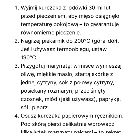
Wyjmij kurczaka z lodówki 30 minut
przed pieczeniem, aby mięso osiągnęło
temperaturę pokojową – to gwarantuje
równomierne pieczenie.
Nagrzej piekarnik do 200°C (góra-dół).
Jeśli używasz termoobiegu, ustaw
190°C.
Przygotuj marynatę: w misce wymieszaj
oliwę, miękkie masło, startą skórkę z
jednej cytryny, sok z połowy cytryny,
posiekany rozmaryn, przeciśnięty
czosnek, miód (jeśli używasz), paprykę,
sól i pieprz.
Osusz kurczaka papierowym ręcznikiem.
Pod skórą piersi delikatnie wprowadź
kilka łyżek marynaty palcami – to sekret