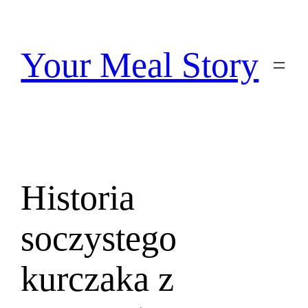
Przejdź
do
treści
Your Meal Story
Historia
soczystego
kurczaka z