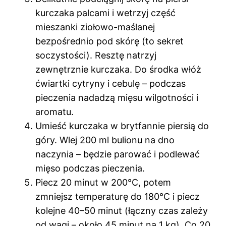
kurczaka palcami i wetrzyj część
mieszanki ziołowo-maślanej
bezpośrednio pod skórę (to sekret
soczystości). Resztę natrzyj
zewnętrznie kurczaka. Do środka włóż
ćwiartki cytryny i cebulę – podczas
pieczenia nadadzą mięsu wilgotności i
aromatu.
Umieść kurczaka w brytfannie piersią do
góry. Wlej 200 ml bulionu na dno
naczynia – będzie parować i podlewać
mięso podczas pieczenia.
Piecz 20 minut w 200°C, potem
zmniejsz temperaturę do 180°C i piecz
kolejne 40–50 minut (łączny czas zależy
od wagi – około 45 minut na 1 kg). Co 20