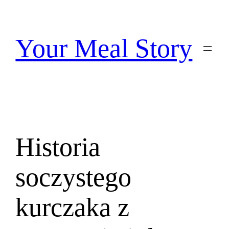
Przejdź
do
treści
Your Meal Story
Historia
soczystego
kurczaka z