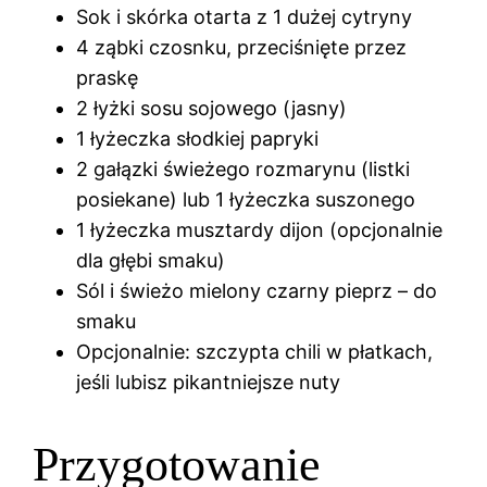
Sok i skórka otarta z 1 dużej cytryny
4 ząbki czosnku, przeciśnięte przez
praskę
2 łyżki sosu sojowego (jasny)
1 łyżeczka słodkiej papryki
2 gałązki świeżego rozmarynu (listki
posiekane) lub 1 łyżeczka suszonego
1 łyżeczka musztardy dijon (opcjonalnie
dla głębi smaku)
Sól i świeżo mielony czarny pieprz – do
smaku
Opcjonalnie: szczypta chili w płatkach,
jeśli lubisz pikantniejsze nuty
Przygotowanie