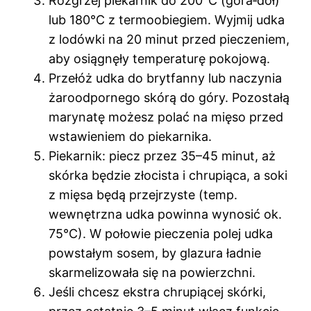
Rozgrzej piekarnik do 200°C (góra‑dół)
lub 180°C z termoobiegiem. Wyjmij udka
z lodówki na 20 minut przed pieczeniem,
aby osiągnęły temperaturę pokojową.
Przełóż udka do brytfanny lub naczynia
żaroodpornego skórą do góry. Pozostałą
marynatę możesz polać na mięso przed
wstawieniem do piekarnika.
Piekarnik: piecz przez 35–45 minut, aż
skórka będzie złocista i chrupiąca, a soki
z mięsa będą przejrzyste (temp.
wewnętrzna udka powinna wynosić ok.
75°C). W połowie pieczenia polej udka
powstałym sosem, by glazura ładnie
skarmelizowała się na powierzchni.
Jeśli chcesz ekstra chrupiącej skórki,