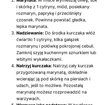
Marynata:
W misce wymieszaj oliwę, sok
i skórkę z 1 cytryny, miód, posiekany
rozmaryn, paprykę i przeciśnięty
czosnek. Powinna powstać gładka,
lepka marynata.
Nadziewanie:
Do środka kurczaka włóż
ćwiartki 1 cytryny, kilka gałązek
rozmarynu i połówkę pokrojonej cebuli.
Zamknij szyję kuchennym sznurkiem lub
wbitymi wykałaczkami.
Natrzyj kurczaka:
Natrzyj cały kurczak
przygotowaną marynatą, dokładnie
wcierając ją pod skórkę na piersiach i
udach, jeśli to możliwe. Pozostałą
marynatę możesz rozprowadzić na
warzywach.