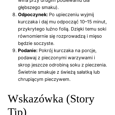
wina przy drugim podlewaniu dla
głębszego smaku).
Odpoczynek:
Po upieczeniu wyjmij
kurczaka i daj mu odpocząć 10–15 minut,
przykrytego luźno folią. Dzięki temu soki
równomiernie się rozprowadzą i mięso
będzie soczyste.
Podanie:
Pokrój kurczaka na porcje,
podawaj z pieczonymi warzywami i
skrop jeszcze odrobiną soku z pieczenia.
Świetnie smakuje z świeżą sałatką lub
chrupiącym pieczywem.
Wskazówka (Story
Tip)