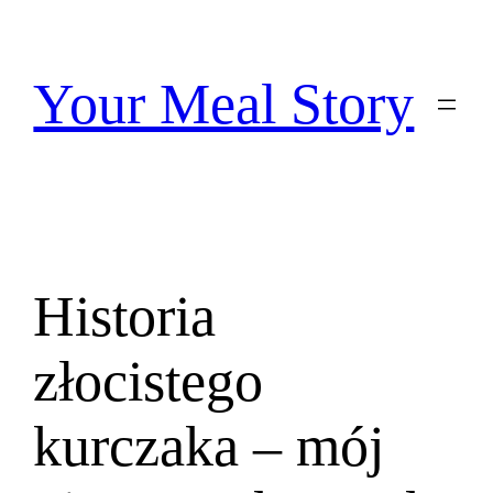
Przejdź
do
treści
Your Meal Story
Historia
złocistego
kurczaka – mój