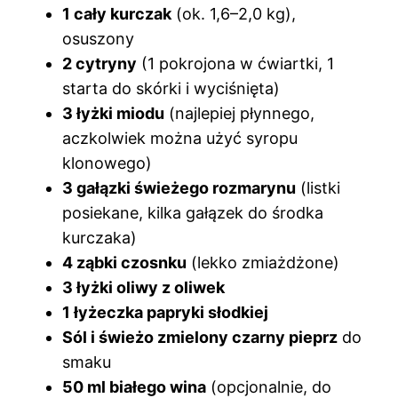
1 cały kurczak
(ok. 1,6–2,0 kg),
osuszony
2 cytryny
(1 pokrojona w ćwiartki, 1
starta do skórki i wyciśnięta)
3 łyżki miodu
(najlepiej płynnego,
aczkolwiek można użyć syropu
klonowego)
3 gałązki świeżego rozmarynu
(listki
posiekane, kilka gałązek do środka
kurczaka)
4 ząbki czosnku
(lekko zmiażdżone)
3 łyżki oliwy z oliwek
1 łyżeczka papryki słodkiej
Sól i świeżo zmielony czarny pieprz
do
smaku
50 ml białego wina
(opcjonalnie, do