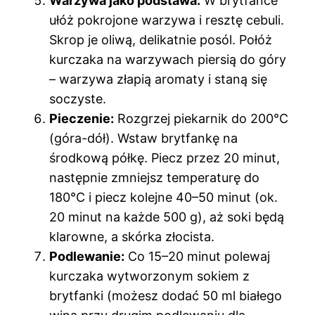
Warzywa jako podstawa:
W brytfance
ułóż pokrojone warzywa i resztę cebuli.
Skrop je oliwą, delikatnie posól. Połóż
kurczaka na warzywach piersią do góry
– warzywa złapią aromaty i staną się
soczyste.
Pieczenie:
Rozgrzej piekarnik do 200°C
(góra-dół). Wstaw brytfankę na
środkową półkę. Piecz przez 20 minut,
następnie zmniejsz temperaturę do
180°C i piecz kolejne 40–50 minut (ok.
20 minut na każde 500 g), aż soki będą
klarowne, a skórka złocista.
Podlewanie:
Co 15–20 minut polewaj
kurczaka wytworzonym sokiem z
brytfanki (możesz dodać 50 ml białego